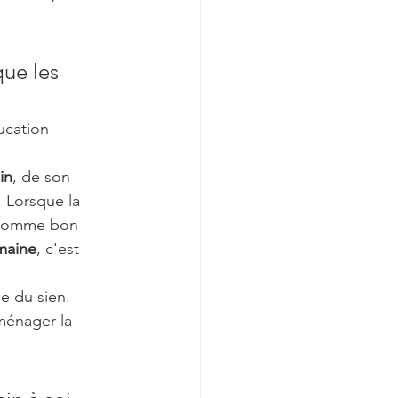
que les 
ucation 
in
, de son 
 Lorsque la 
s comme bon 
omaine
, c'est 
e du sien. 
ménager la 