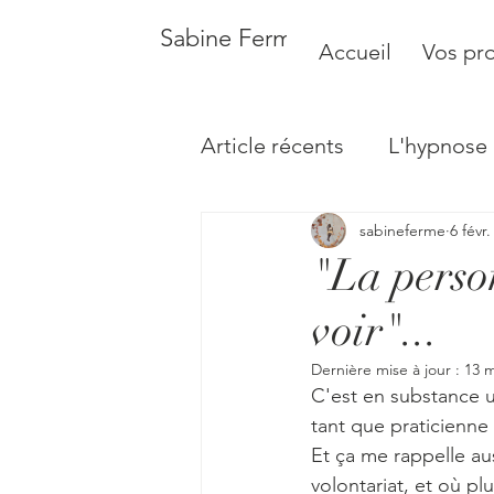
Sabine Fermé - Psychologue -
Accueil
Vos pr
Article récents
L'hypnose 
sabineferme
6 févr
Relations aux autres et à 
"La person
voir"...
Dernière mise à jour :
13 m
C'est en substance u
tant que praticienne
Et ça me rappelle aus
volontariat, et où p