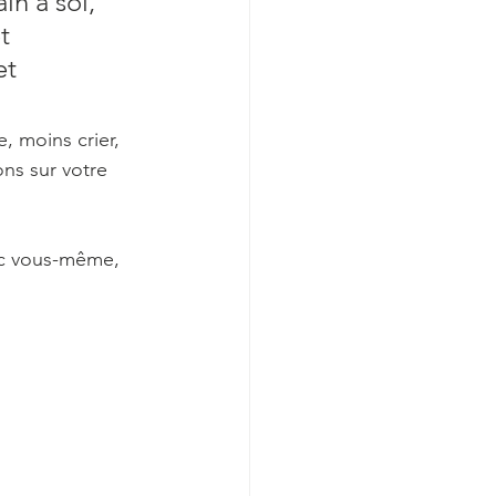
in à soi, 
t 
et 
e, moins crier, 
ns sur votre 
vec vous-même, 