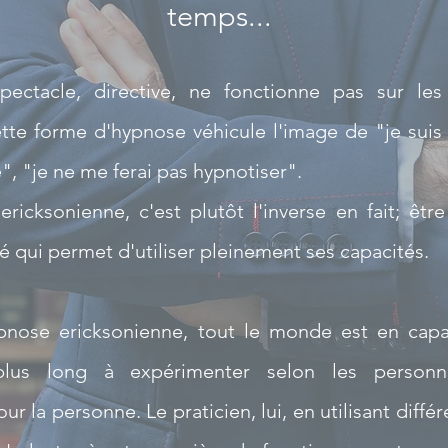
temps...
pectacle, directive, ne fonctionne pas sur le
tte forme d'hypnose véhicule l'image de "je suis f
e"
, "je ne me ferai pas hypnotiser"
.
ricksonienne, c'est plutôt l'inverse en fait; êtr
té qui permet d'utiliser pleinement ses capacités.
pnose ericksonienne, tout le monde est en capac
 plus long à expérimenter selon les perso
r la personne. Le praticien, lui,
en utilisant diffé