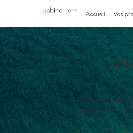
Sabine Fermé - Psychologue -
Accueil
Vos pr
l'
L'hypnose est un
état
l'appelle parfois "état 