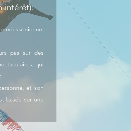
n intérêt).
e ericksonienne.
eurs pas sur des
ectaculaires, qui
t.
 personne, et son
est basée sur une