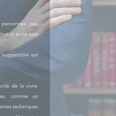
s personnes peu
ort si je ne suis
e suggestible est
ité de la vivre.
nnes, comme un
rentes techniques