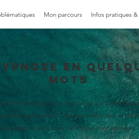
 Hypnothérapeute
oblématiques
Mon parcours
Infos pratiques &
hypnose en quelq
mots
 modifié de conscience, naturel, et qui facilite l'
décalé de conscience". Vous avez déjà vécu cet état
naturellement, on le recherche car il est agréable.