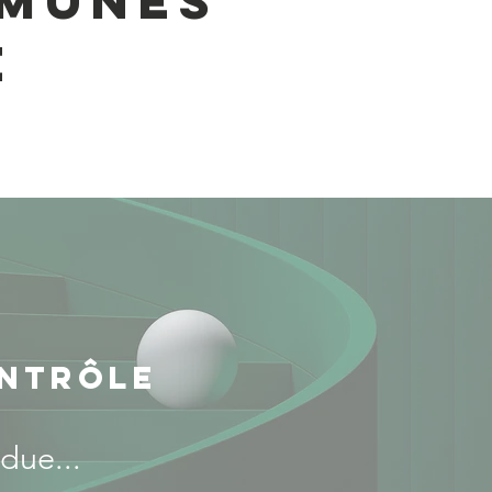
mmunes
e
ontrôle
due...