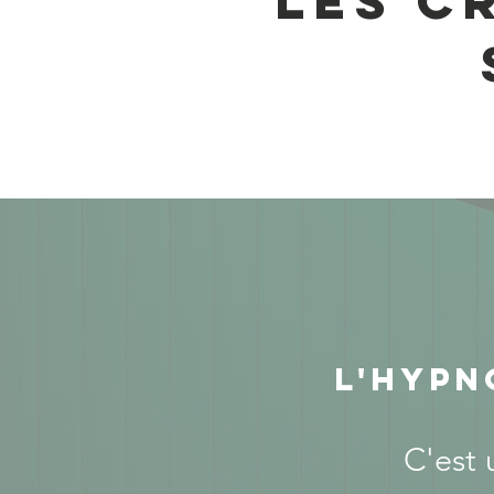
Les c
L'hypn
C'est