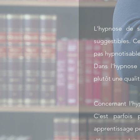
L'hypnose de s
suggestibles. Ce
pas hypnotisabl
Dans l'hypnose e
plutôt une quali
Concernant l'hy
C'est parfois
apprentissage pou