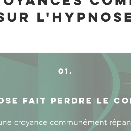
royances co
sur l'hypnos
01.
ose fait perdre le c
 une croyance communément répan