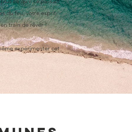
lus ce qu'il se passait
s du feu, votre esprit
en train de rêver !
z même expérimenter cet