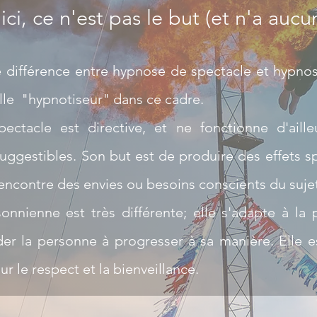
ci, ce n'est pas le but (et n'a aucu
e différence entre hypnose de spectacle
et hypnos
elle "hypnotiseur" dans ce cadre.
ectacle est directive, et ne fonctionne d'aill
ggestibles. Son but est de produire des effets sp
l'encontre des envies ou besoins conscients du suje
onnienne est très différente; elle s'adapte à la
ider la personne à progresser à sa manière. Elle 
r le respect et la bienveillance.