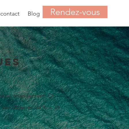
Rendez-vous
 contact
Blog
ues
accès au changement. On
 des dizaines de fois. Et