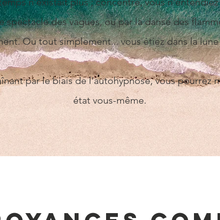
temps n'existait plus ; c
oncentré, vous n'entendiez p
e spectacle des vagues, ou par la danse des flamme
ment.
Ou tout simplement... vous étiez dans la lune 
raînant par le biais de l'autohypnose, vous pourre
état vous-même.