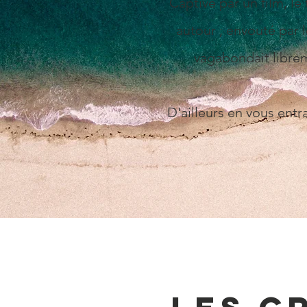
Captivé par un film, le 
autour ; e
nvouté par l
vagabondait libre
D'ailleurs en vous ent